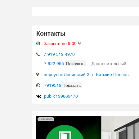
Контакты
Закрыто до 9:00
7 919 519 4970
7 922 955 3167
Дополнительный
переулок Ленинский 2, г. Вятские Поляны
79195194970
public199669470
РЕКЛАМА