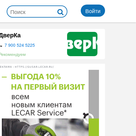
Войти
ДверКа
7 900 524 5225
Рекомендуем
ЕКЛАМА • HTTPS://GUSAR.LECAR.RU/