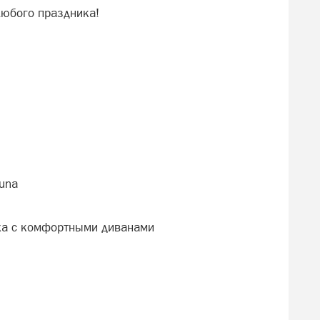
 любого праздника!
una
ха с комфортными диванами